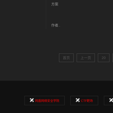
方案
作者..
首页
上一页
20
网盾网络安全学院
CTF靶场