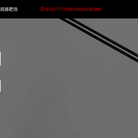
网盾靶场
15527777548/18696195380