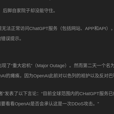
球，后脚自家院子却没能守住。
现无法正常访问ChatGPT服务（包括网站、APP和API）
的错误提示。
了“重大宕机”（Major Outage）。然而第二天一个
enAI的瘫痪，因为OpenAI此前对以色列的袒护以及反对
匿名者”发表了以下言论：“目前全球范围内的CHatGPT服
看看OpenAI是否会承认这是一次DDoS攻击。”